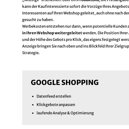
kann der Kaufinteressierte sofort die Vorzüge Ihres Angebot
Interessenten auf Ihren Webshop geleitet, auch ohne nach d
gesucht zu haben.
Werbekosten entstehen nur dann, wenn potentielle Kunden a
in Ihren Webshop weitergeleitet
werden. Die Position Ihrer 
und der Höhe des Gebots pro Klick, das eigens festgelegt werd
Anzeige bringen Sie nach oben und ins Blickfeld Ihrer Zielgrup
Strategie.
GOOGLE SHOPPING
Datenfeed erstellen
Klickgebote anpassen
laufende Analyse & Optimierung