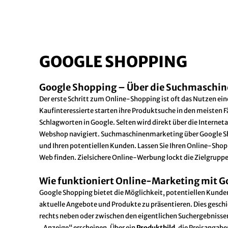
GOOGLE SHOPPING
Google Shopping – Über die Suchmaschin
Der erste Schritt zum Online-Shopping ist oft das Nutzen ei
Kaufinteressierte starten ihre Produktsuche in den meisten F
Schlagworten in Google. Selten wird direkt über die Intern
Webshop navigiert. Suchmaschinenmarketing über Google Sh
und Ihren potentiellen Kunden. Lassen Sie Ihren Online-Sho
Web finden. Zielsichere Online-Werbung lockt die Zielgruppe
Wie funktioniert Online-Marketing mit 
Google Shopping bietet die Möglichkeit, potentiellen Kunde
aktuelle Angebote und Produkte zu präsentieren. Dies gesch
rechts neben oder zwischen den eigentlichen Suchergebniss
„Anzeige“ erscheinen. Über ein
Produktbild
, die Preisangab