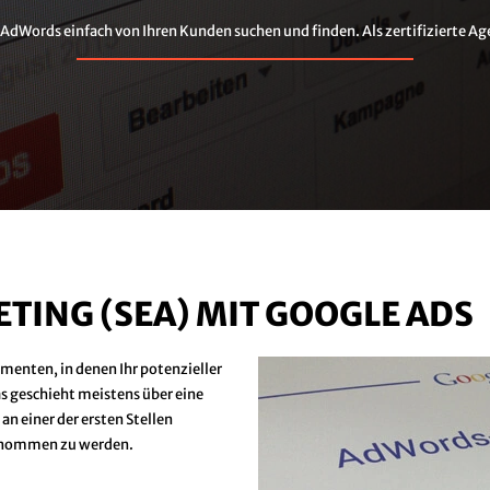
 AdWords einfach von Ihren Kunden suchen und finden. Als zertifizierte Ag
ING (SEA) MIT GOOGLE ADS
omenten, in denen Ihr potenzieller
as geschieht meistens über eine
an einer der ersten Stellen
genommen zu werden.