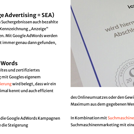
 Advertising = SEA)
n Suchergebnissen auch bezahlte
r Kennzeichnung „Anzeige“
sen. Mit Google AdWords werden
st immer genau dann gefunden,
AdWords
ltes und zertifiziertes
 mit Googles eigenem
zierung
wird belegt, dass wir ein
imal kennt und auch effizient
des Onlineumsatzes oder den Gewi
Maximum aus dem gegebenen Werb
In Kombination mit
Suchmaschine
tig die Google AdWords Kampagnen
Suchmaschinenmarketing mit ei
e die Steigerung