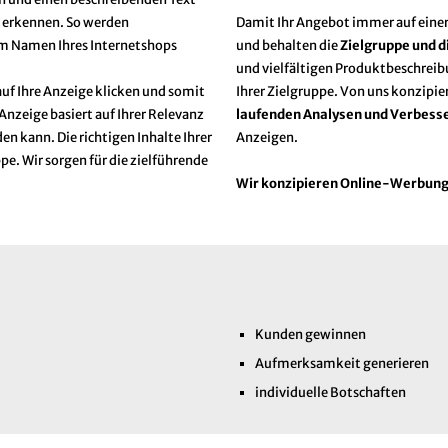
s erkennen. So werden
Damit Ihr Angebot immer auf einer 
em Namen Ihres Internetshops
und behalten die
Zielgruppe und d
und vielfältigen Produktbeschreib
uf Ihre Anzeige klicken und somit
Ihrer Zielgruppe. Von uns konzipi
Anzeige basiert auf Ihrer Relevanz
laufenden Analysen und Verbess
en kann. Die richtigen Inhalte Ihrer
Anzeigen.
pe. Wir sorgen für die zielführende
Wir konzipieren Online-Werbung, 
Kunden gewinnen
Aufmerksamkeit generieren
individuelle Botschaften