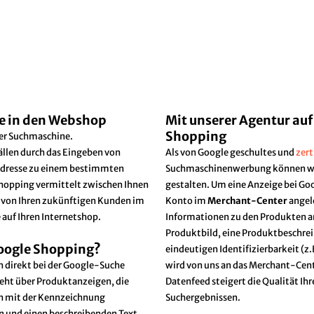
e in den Webshop
Mit unserer Agentur auf
Shopping
ner Suchmaschine.
ällen durch das Eingeben von
Als von Google geschultes und
zer
etadresse zu einem bestimmten
Suchmaschinenwerbung können wir 
opping vermittelt zwischen Ihnen
gestalten. Um eine Anzeige bei Go
p von Ihren zukünftigen Kunden im
Konto im
Merchant-Center
angel
 auf Ihren Internetshop.
Informationen zu den Produkten 
Produktbild, eine Produktbeschrei
Google Shopping?
eindeutigen Identifizierbarkeit (z.
n direkt bei der Google-Suche
wird von uns an das Merchant-Cente
ieht über Produktanzeigen, die
Datenfeed steigert die Qualität Ihr
en mit der Kennzeichnung
Suchergebnissen.
en und einen beschreibenden Text