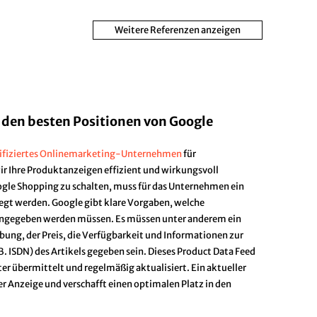
Weitere Referenzen anzeigen
 den besten Positionen von Google
tifiziertes Onlinemarketing-Unternehmen
für
Ihre Produktanzeigen effizient und wirkungsvoll
ogle Shopping zu schalten, muss für das Unternehmen ein
egt werden. Google gibt klare Vorgaben, welche
angegeben werden müssen. Es müssen unter anderem ein
bung, der Preis, die Verfügbarkeit und Informationen zur
B. ISDN) des Artikels gegeben sein. Dieses Product Data Feed
r übermittelt und regelmäßig aktualisiert. Ein aktueller
er Anzeige und verschafft einen optimalen Platz in den