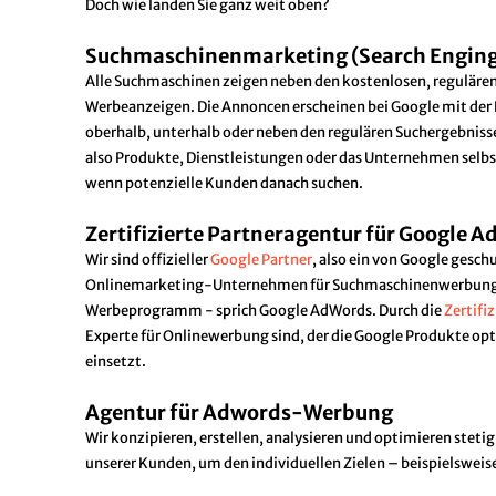
Doch wie landen Sie ganz weit oben?
Suchmaschinenmarketing (Search Enginge
Alle Suchmaschinen zeigen neben den kostenlosen, reguläre
Werbeanzeigen. Die Annoncen erscheinen bei Google mit de
oberhalb, unterhalb oder neben den regulären Suchergebnis
also Produkte, Dienstleistungen oder das Unternehmen selb
wenn potenzielle Kunden danach suchen.
Zertifizierte Partneragentur für Google 
Wir sind offizieller
Google Partner
, also ein von Google geschu
Onlinemarketing-Unternehmen für Suchmaschinenwerbung
Werbeprogramm - sprich Google AdWords. Durch die
Zertifi
Experte für Onlinewerbung sind, der die Google Produkte opt
einsetzt.
Agentur für Adwords-Werbung
Wir konzipieren, erstellen, analysieren und optimieren ste
unserer Kunden, um den individuellen Zielen – beispielsweis