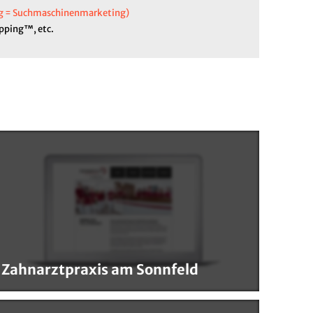
ng = Suchmaschinenmarketing)
pping™, etc.
Zahnarztpraxis am Sonnfeld