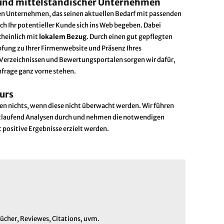
r und mittelständischer Unternehmen
en Unternehmen, das seinen aktuellen Bedarf mit passenden
h Ihr potentieller Kunde sich ins Web begeben. Dabei
cheinlich mit
lokalem Bezug
. Durch einen gut gepflegten
fung zu Ihrer Firmenwebsite und Präsenz Ihres
Verzeichnissen und Bewertungsportalen sorgen wir dafür,
anfrage ganz vorne stehen.
kurs
n nichts, wenn diese nicht überwacht werden. Wir führen
rtlaufend Analysen durch und nehmen die notwendigen
positive Ergebnisse erzielt werden.
ücher, Reviewes, Citations, uvm.