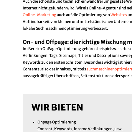
Auch die schönste und technisch einwandfrei umgesetzte Web
Internet nicht gefunden wird. Wir als Online-Agentur sind n
Online-Marketing
auch auf die Optimierung von
Websites
u
Auffindbarkeit von kleinen und mittelständischen Unterneh
lokaler Suchmaschinenoptimierung verbessert.
On- und Offpage: die richtige Mischung m
Im Bereich OnPage Optimierung gehören beispielsweise besc
Verlinkungen, Tags, Sitemaps, Titles und Descriptions sowi
Keywords zu den ersten Schritten. Besonders wichtig ist hier
Contents, also des Inhaltes, mittels
suchmaschinenoptimiert
aussagekräftiger Überschriften, Seitenstrukturen oder spezi
WIR BIETEN
Onpage Optimierung
Content, Keywords, interne Verlinkungen, usw.