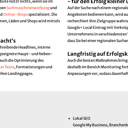
- für den Erfolg kleine
site nützt nichts, wenn sie im
eben
Suchmaschinenwerbung
und
Auf der Suche nach einem regional
nd
Online-Shops
spezialisiert. Die
Angeboten bedienen kann, wird auc
men, Läden und Shops wird mittels
recherchiert Ihre Zielgruppe wahrs
Google+ Local Eintrag mit Verknüp
Unternehmens in verschiedensten 
acht‘s
dass Sie bei einer regionalen Such
hreibende Headlines, interne
Langfristig auf Erfolgs
e geeignete Haupt- und Neben-
 auch die Optimierung des
Auch die besten Maßnahmen bringe
er Texte
, Formatierungen und
deshalb im Bereich Monitoring fo
ellen Landingpages.
Anpassungen vor, sodass dauerhaft 
Lokal SEO
Google My Business, Branchenb