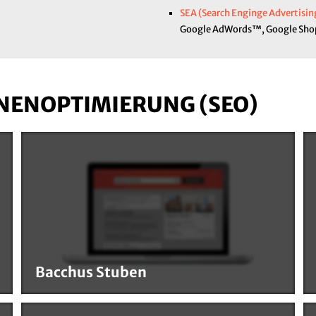
SEA (Search Enginge Advertisi
Google AdWords™, Google Sho
NENOPTIMIERUNG (SEO)
Bacchus Stuben