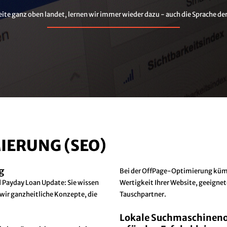
ite ganz oben landet, lernen wir immer wieder dazu - auch die Sprache d
ERUNG (SEO)
g
Bei der OffPage-Optimierung kümm
 Payday Loan Update: Sie wissen
Wertigkeit Ihrer Website, geeignet
wir ganzheitliche Konzepte, die
Tauschpartner.
Lokale Suchmaschinen