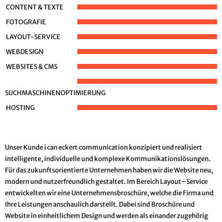
CONTENT & TEXTE
FOTOGRAFIE
LAYOUT-SERVICE
WEBDESIGN
WEBSITES & CMS
SUCHMASCHINENOPTIMIERUNG
HOSTING
Unser Kunde i can eckert communication konzipiert und realisiert
intelligente, individuelle und komplexe Kommunikationslösungen.
Für das zukunftsorientierte Unternehmen haben wir die Website neu,
modern und nutzerfreundlich gestaltet. Im Bereich Layout–Service
entwickelten wir eine Unternehmensbroschüre, welche die Firma und
Ihre Leistungen anschaulich darstellt. Dabei sind Broschüre und
Website in einheitlichem Design und werden als einander zugehörig