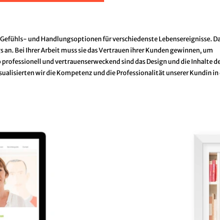
-, Gefühls- und Handlungsoptionen für verschiedenste Lebensereignisse. Da
 an. Bei Ihrer Arbeit muss sie das Vertrauen ihrer Kunden gewinnen, um
 professionell und vertrauenserweckend sind das Design und die Inhalte d
sualisierten wir die Kompetenz und die Professionalität unserer Kundin in