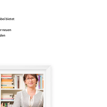
bei bietet
er neuen
 den