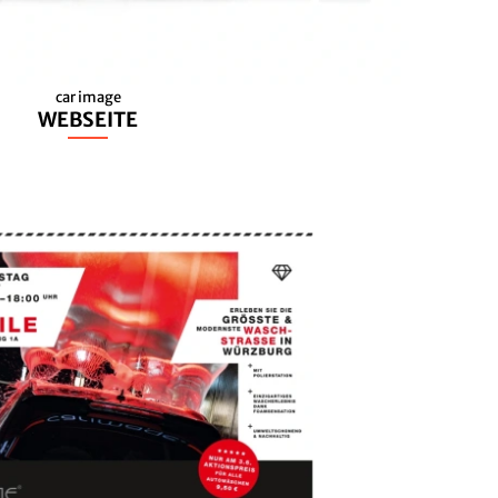
car image
WEBSEITE