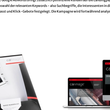
Google AdWords bringt zusätzlich potenzielle Kunden auf die Landingpag
swahl der relevanten Keywords - also Suchbegriffe, die Interessenten in d
sst und Klick-Gebote festgelegt. Die Kampagne wird fortwährend analys