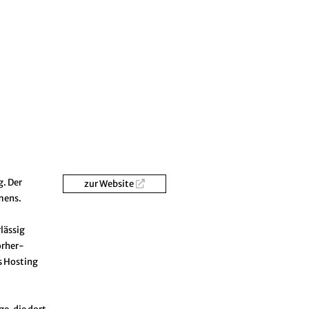
g. Der
zur Website
mens.
lässig
orher-
s Hosting