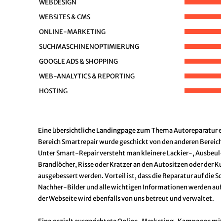
WEBDESIGN
WEBSITES & CMS
ONLINE-MARKETING
SUCHMASCHINENOPTIMIERUNG
GOOGLE ADS & SHOPPING
WEB-ANALYTICS & REPORTING
HOSTING
Eine übersichtliche Landingpage zum Thema Autoreparatur er
Bereich Smartrepair wurde geschickt von den anderen Bereic
Unter Smart-Repair versteht man kleinere Lackier-, Ausbeul
Brandlöcher, Risse oder Kratzer an den Autositzen oder de
ausgebessert werden. Vorteil ist, dass die Reparatur auf die 
Nachher-Bilder und alle wichtigen Informationen werden au
der Webseite wird ebenfalls von uns betreut und verwaltet.