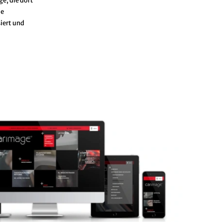
e, die dort
ie
iert und