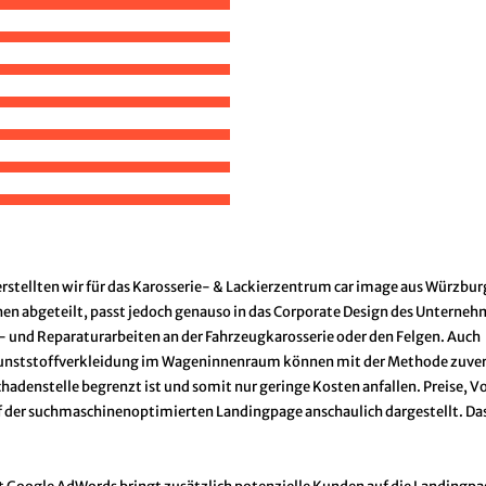
stellten wir für das Karosserie- & Lackierzentrum car image aus Würzbur
hen abgeteilt, passt jedoch genauso in das Corporate Design des Unterneh
- und Reparaturarbeiten an der Fahrzeugkarosserie oder den Felgen. Auch
r Kunststoffverkleidung im Wageninnenraum können mit der Methode zuver
Schadenstelle begrenzt ist und somit nur geringe Kosten anfallen. Preise, V
f der suchmaschinenoptimierten Landingpage anschaulich dargestellt. Da