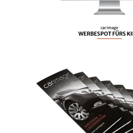
car image
WERBESPOT FÜRS K