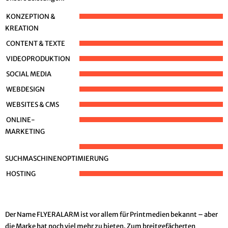
KONZEPTION &
KREATION
CONTENT & TEXTE
VIDEOPRODUKTION
SOCIAL MEDIA
WEBDESIGN
WEBSITES & CMS
ONLINE-
MARKETING
SUCHMASCHINENOPTIMIERUNG
HOSTING
Der Name FLYERALARM ist vor allem für Printmedien bekannt – aber
die Marke hat noch viel mehr zu bieten. Zum breitgefächerten