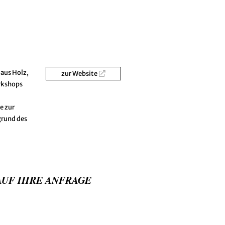
aus Holz,
zur Website
rkshops
e zur
grund des
AUF IHRE ANFRAGE