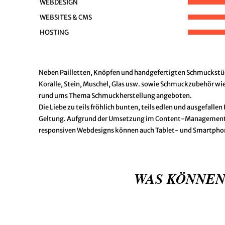
WEBDESIGN
WEBSITES & CMS
HOSTING
Neben Pailletten, Knöpfen und handgefertigten Schmuckstück
Koralle, Stein, Muschel, Glas usw. sowie Schmuckzubehör w
rund ums Thema Schmuckherstellung angeboten.
Die Liebe zu teils fröhlich bunten, teils edlen und ausgefal
Geltung. Aufgrund der Umsetzung im Content-Management-Sys
responsiven Webdesigns können auch Tablet- und Smartpho
WAS KÖNNEN