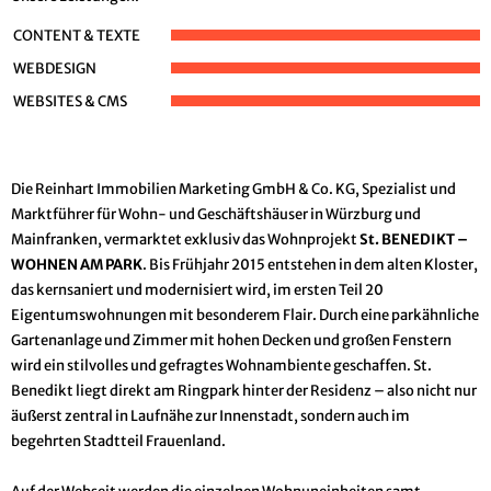
CONTENT & TEXTE
WEBDESIGN
WEBSITES & CMS
Die Reinhart Immobilien Marketing GmbH & Co. KG, Spezialist und
Marktführer für Wohn- und Geschäftshäuser in Würzburg und
Mainfranken, vermarktet exklusiv das Wohnprojekt
St. BENEDIKT –
WOHNEN AM PARK
. Bis Frühjahr 2015 entstehen in dem alten Kloster,
das kernsaniert und modernisiert wird, im ersten Teil 20
Eigentumswohnungen mit besonderem Flair. Durch eine parkähnliche
Gartenanlage und Zimmer mit hohen Decken und großen Fenstern
wird ein stilvolles und gefragtes Wohnambiente geschaffen. St.
Benedikt liegt direkt am Ringpark hinter der Residenz – also nicht nur
äußerst zentral in Laufnähe zur Innenstadt, sondern auch im
begehrten Stadtteil Frauenland.