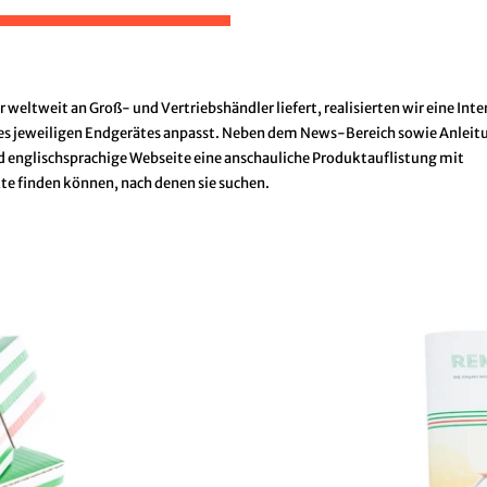
eltweit an Groß- und Vertriebshändler liefert, realisierten wir eine Inte
des jeweiligen Endgerätes anpasst. Neben dem News-Bereich sowie Anleit
nd englischsprachige Webseite eine anschauliche Produktauflistung mit
kte finden können, nach denen sie suchen.