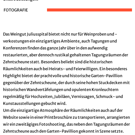
FOTOGRAFIE
Das Weingut Juliusspital bietet nicht nur für Weinproben und -
verkostungen ein einzigartiges Ambiente, auch Tagungen und
Konferenzen finden das ganze Jahr über in den aufwendig
restaurierten, aber dennoch rustikal gehaltenen Tagungsräumen der
Zehntscheune statt. Besonders beliebt sind die historischen
Räumlichkeiten auch bei Heirats- und Feierwilligen. Ein besonderes
Highlight bietet der prachtvolle und historische Garten-Pavillion
gegenüber der Zehntscheune, der durch seine hohen Stuckdecken mit
historischen Wandvertäfelungen und opulenten Kronleuchtern
regelmäßig für Hochzeiten, Jubiläen, Vernissagen, Schmuck- und
Kunstausstellungen gebucht wird.
Um die einzigartige Atmosphäre der Räumlichkeiten auch auf der
Website sowie in einer Printbroschüre zu transportieren, arrangierten
wir ein zweitägiges Fotoshooting, das neben den Tagungsräumen der
Zehntscheune auch den Garten-Pavillion gekonnt in Szene setzte.