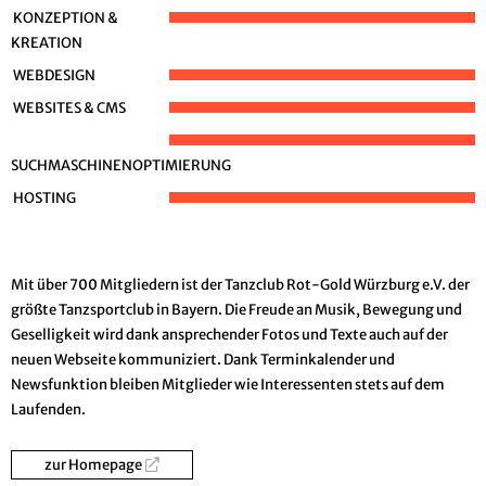
KONZEPTION &
KREATION
WEBDESIGN
WEBSITES & CMS
SUCHMASCHINENOPTIMIERUNG
HOSTING
Mit über 700 Mitgliedern ist der Tanzclub Rot-Gold Würzburg e.V. der
größte Tanzsportclub in Bayern. Die Freude an Musik, Bewegung und
Geselligkeit wird dank ansprechender Fotos und Texte auch auf der
neuen Webseite kommuniziert. Dank Terminkalender und
Newsfunktion bleiben Mitglieder wie Interessenten stets auf dem
Laufenden.
zur Homepage