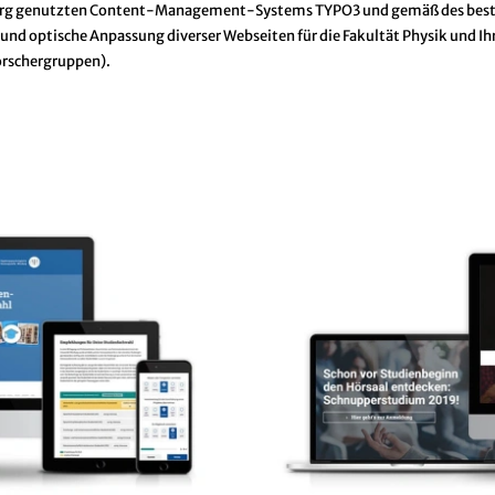
rzburg genutzten Content-Management-Systems TYPO3 und gemäß des bes
und optische Anpassung diverser Webseiten für die Fakultät Physik und Ih
orschergruppen).