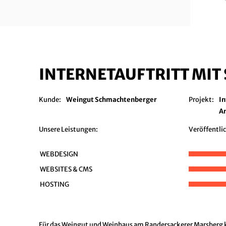
INTERNETAUFTRITT MI
Kunde:
Weingut Schmachtenberger
Projekt:
In
A
Unsere Leistungen:
Veröffentli
WEBDESIGN
WEBSITES & CMS
HOSTING
Für das Weingut und Weinhaus am Randersackerer Marsberg kon