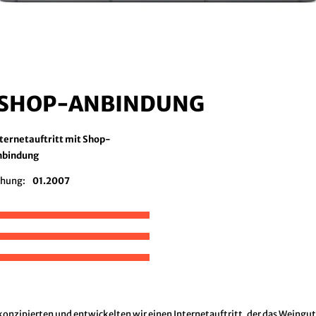
T SHOP-ANBINDUNG
ternetauftritt mit Shop-
nbindung
chung:
01.2007
zipierten und entwickelten wir einen Internetauftritt, der das Weingut,