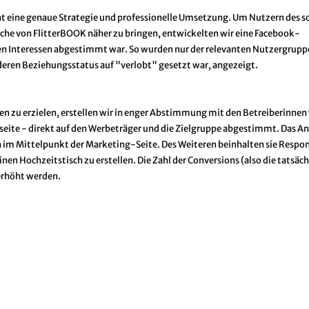
 eine genaue Strategie und professionelle Umsetzung. Um Nutzern des s
sche von FlitterBOOK näher zu bringen, entwickelten wir eine Facebook-
 Interessen abgestimmt war. So wurden nur der relevanten Nutzergruppe,
deren Beziehungsstatus auf "verlobt" gesetzt war, angezeigt.
 zu erzielen, erstellen wir in enger Abstimmung mit den Betreiberinnen
bseite - direkt auf den Werbeträger und die Zielgruppe abgestimmt. Das A
 im Mittelpunkt der Marketing-Seite. Des Weiteren beinhalten sie Respo
nen Hochzeitstisch zu erstellen. Die Zahl der Conversions (also die tatsäc
erhöht werden.