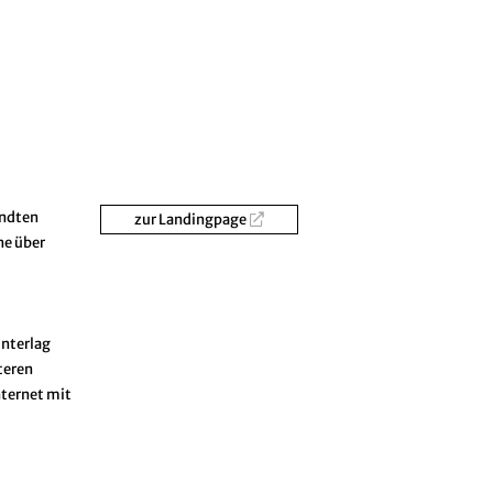
andten
zur Landingpage
ne über
unterlag
teren
nternet mit