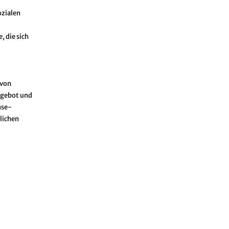
ozialen
 die sich
 von
ngebot und
nse-
hlichen