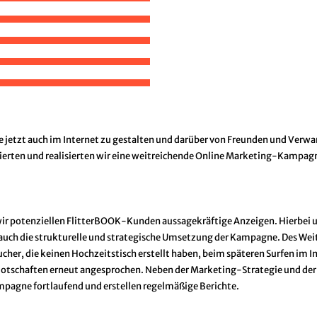
e jetzt auch im Internet zu gestalten und darüber von Freunden und Verw
ierten und realisierten wir eine weitreichende Online Marketing-Kampag
wir potenziellen FlitterBOOK-Kunden aussagekräftige Anzeigen. Hierbei 
 auch die strukturelle und strategische Umsetzung der Kampagne. Des Wei
r, die keinen Hochzeitstisch erstellt haben, beim späteren Surfen im I
tschaften erneut angesprochen. Neben der Marketing-Strategie und der
pagne fortlaufend und erstellen regelmäßige Berichte.