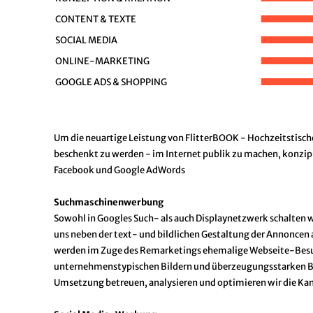
CONTENT & TEXTE
SOCIAL MEDIA
ONLINE-MARKETING
GOOGLE ADS & SHOPPING
Um die neuartige Leistung von FlitterBOOK - Hochzeitstisch
beschenkt zu werden - im Internet publik zu machen, konzip
Facebook und Google AdWords
Suchmaschinenwerbung
Sowohl in Googles Such- als auch Displaynetzwerk schalten 
uns neben der text- und bildlichen Gestaltung der Annoncen
werden im Zuge des Remarketings ehemalige Webseite-Besuche
unternehmenstypischen Bildern und überzeugungsstarken Bo
Umsetzung betreuen, analysieren und optimieren wir die Kam