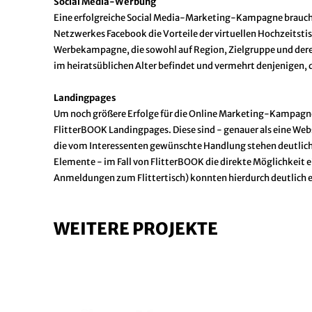
Social Media-Werbung
Eine erfolgreiche Social Media-Marketing-Kampagne braucht
Netzwerkes Facebook die Vorteile der virtuellen Hochzeitsti
Werbekampagne, die sowohl auf Region, Zielgruppe und deren
im heiratsüblichen Alter befindet und vermehrt denjenigen, 
Landingpages
Um noch größere Erfolge für die Online Marketing-Kampagnen
FlitterBOOK Landingpages. Diese sind - genauer als eine We
die vom Interessenten gewünschte Handlung stehen deutlich
Elemente - im Fall von FlitterBOOK die direkte Möglichkeit ei
Anmeldungen zum Flittertisch) konnten hierdurch deutlich 
WEITERE PROJEKTE