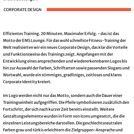
CORPORATE DESIGN
Effizientes Training. 20 Minuten. Maximaler Erfolg. - das ist das
Motto der EMS Lounge. Für das wohl schnellste Fitness-Training der
Welt realisierten wir ein neues Corporate Design, das klar die Vorteile
und Funktionsweise des Trainings zeigt. Angefangen mit der
Entwicklung eines ansprechenden und wiedererkennbaren Logos bis
hin zur Auswahl der Farben, Schriftarten sowie passenden Slogans und
Wortwahl, wurde ein stimmiges, gradliniges, zeitloses und klares
Corporate Identity kreiert.
Im Logo werden nicht nur das Motto, sondern auch die Dauer einer
Trainingseinheit aufgegriffen. Die Pfeile symbolisieren zusätzlich den
Fortschritt, der sich nach kurzer Zeit bereits einstellt. Weitere
Gestaltungselemente wurden in Form von Icons umgesetzt, die die
einzelnen Leistungsbereiche darstellen. Die geschlechtsneutralen
Farben grau und türkis erleichtern die Zielgruppen-Ansprache und