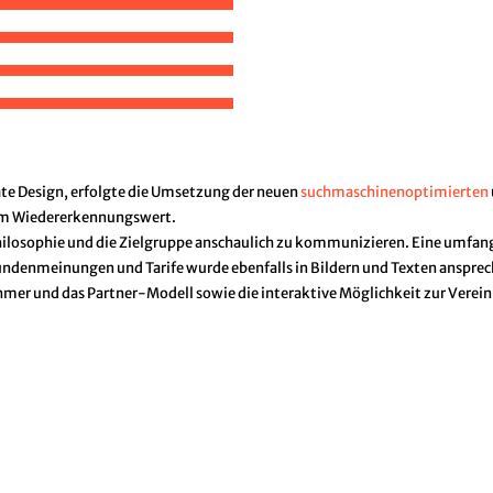
te Design, erfolgte die Umsetzung der neuen
suchmaschinenoptimierten
hem Wiedererkennungswert.
ilosophie und die Zielgruppe anschaulich zu kommunizieren. Eine umfan
Kundenmeinungen und Tarife wurde ebenfalls in Bildern und Texten anspre
ehmer und das Partner-Modell sowie die interaktive Möglichkeit zur Verei