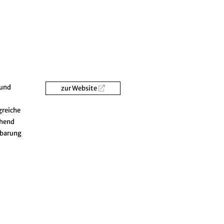
und
zur Website
greiche
chend
nbarung