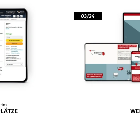
03/24
heim
LÄTZE
WE