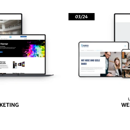
03/24
U
KETING
WE