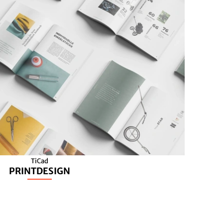
TiCad
PRINTDESIGN