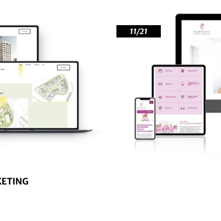
11/21
KETING